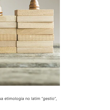
a etimologia no latim “
gestio
“,