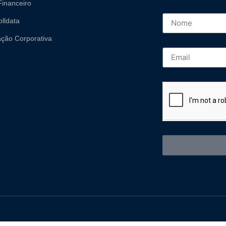
inanceiro
olldata
ção Corporativa