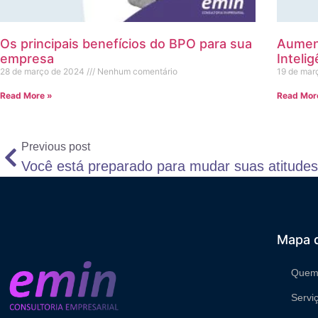
Os principais benefícios do BPO para sua
Aument
empresa
Intelig
28 de março de 2024
Nenhum comentário
19 de mar
Read More »
Read Mor
Previous post
Você está preparado para mudar suas atitude
Mapa d
Quem
Servi