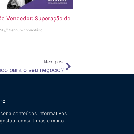
ão Vendedor: Superação de
024
Nenhum comentário
Next post
ido para o seu negócio?
tro
eceba conteúdos informativos
 gestão, consultorias e muito