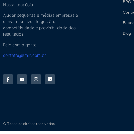
BPO F
Nosso propósito:
Contr
Ajudar pequenas e médias empresas a
elevar seu nível de gestão,
Educa
competitividade e previsibilidade dos
Blog
resultados.
Fale com a gente:
contato@emin.com.br
© Todos os direitos reservados