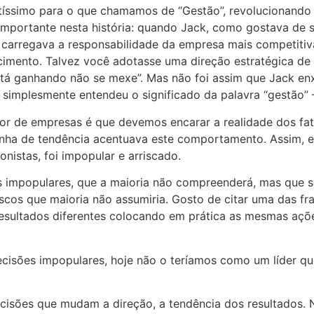
tíssimo para o que chamamos de “Gestão”, revolucionando 
mportante nesta história: quando Jack, como gostava de 
á carregava a responsabilidade da empresa mais competiti
ento. Talvez você adotasse uma direção estratégica de m
está ganhando não se mexe”. Mas não foi assim que Jack e
 simplesmente entendeu o significado da palavra “gestão”
or de empresas é que devemos encarar a realidade dos fa
nha de tendência acentuava este comportamento. Assim, el
onistas, foi impopular e arriscado.
sas impopulares, que a maioria não compreenderá, mas que 
iscos que maioria não assumiria. Gosto de citar uma das fr
resultados diferentes colocando em prática as mesmas açõe
cisões impopulares, hoje não o teríamos como um líder qu
cisões que mudam a direção, a tendência dos resultados. N