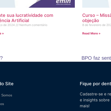
e sua lucratividade com
Curso – Miss
ência Artificial
objeção
ço de 2024
Nenhum comentário
8 de fevereiro de 2
e »
Read More »
s?
BPO faz sent
o Site
Fique por den
Cadastre-se e r
 Somos
e insights sobre
ços
mais!