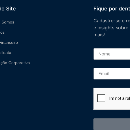
o Site
Fique por den
Cadastre-se e r
 Somos
e insights sobre
ços
mais!
inanceiro
olldata
ção Corporativa