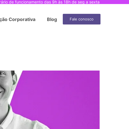
rário de funcionamento das 9h às 18h de seg a sexta
ção Corporativa
Blog
Fale conosco